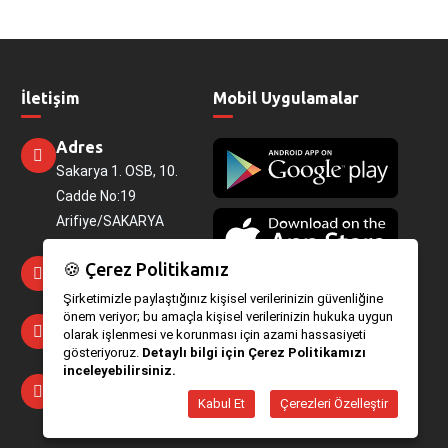
İletişim
Mobil Uygulamalar
Adres
Sakarya 1. OSB, 10.
Cadde No:19
Arifiye/SAKARYA
Telefon
🍪 Çerez Politikamız
444 3 890
Şirketimizle paylaştığınız kişisel verilerinizin güvenliğine
önem veriyor; bu amaçla kişisel verilerinizin hukuka uygun
E-Mail
olarak işlenmesi ve korunması için azami hassasiyeti
bilgi@ozpasmarket.com
gösteriyoruz.
Detaylı bilgi için Çerez Politikamızı
inceleyebilirsiniz.
Kiralık Yeriniz Mi
Var?
Kabul Et
Çerezleri Özelleştir